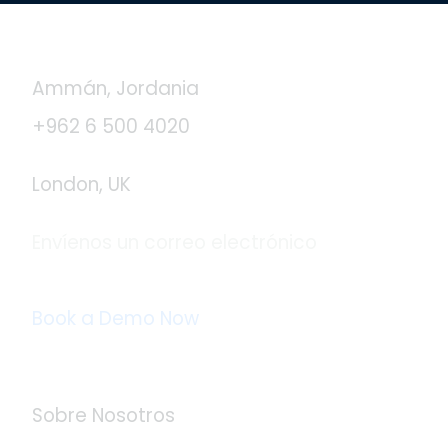
Contáctanos
Ammán, Jordania
+962 6 500 4020
London, UK
Envíenos un correo electrónico
info@logistaas.com
Book a Demo Now
Acerca de Logistaas
Sobre Nosotros