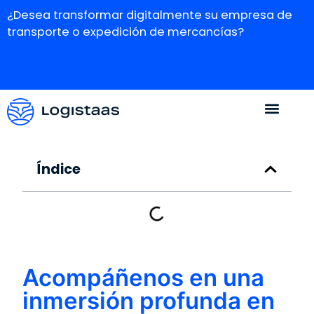
¿Desea transformar digitalmente su empresa de
transporte o expedición de mercancías?
Índice
Acompáñenos en una
inmersión profunda en