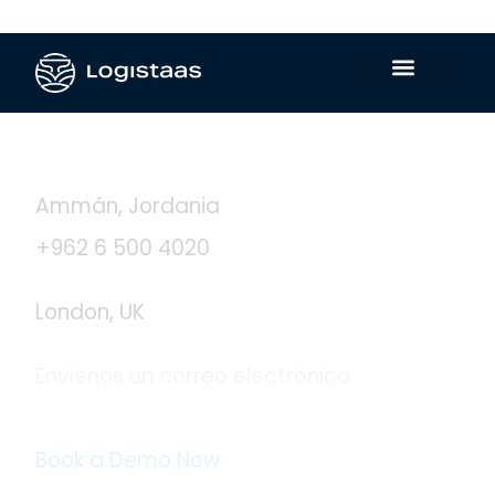
Contáctanos
Ammán, Jordania
+962 6 500 4020
London, UK
Envíenos un correo electrónico
info@logistaas.com
Book a Demo Now