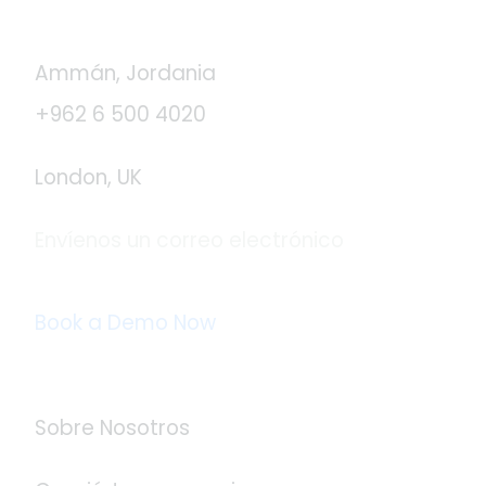
Contáctanos
Ammán, Jordania
+962 6 500 4020
London, UK
Envíenos un correo electrónico
info@logistaas.com
Book a Demo Now
Acerca de Logistaas
Sobre Nosotros