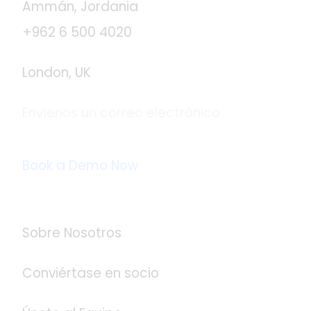
Ammán, Jordania
+962 6 500 4020
London, UK
Envíenos un correo electrónico
info@logistaas.com
Book a Demo Now
Acerca de Logistaas
Sobre Nosotros
Conviértase en socio